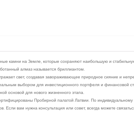
нные камни на Земле, которые сохраняют наибольшую и стабильну
работанный алмаз называется бриллиантом.
тражает свет, создавая завораживающее природное сияние и непр
деальным выбором для инвестиционного портфеля и финансовой с
ой основой для нового жизненного этапа.
ертифицированы Пробирной палатой Латвии. По индивидуальному
в. Если вам нужна консультация или совет, всегда можете связать