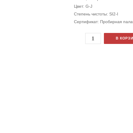
Цвет
: G-J
Степень чистоты
: SI2-I
Сертификат
: Пробирная пала
В КОРЗ