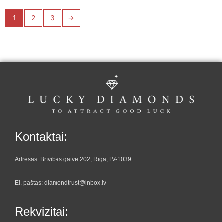
1
2
3
→
Kontaktai:
Adresas: Brīvības gatve 202, Rīga, LV-1039
El. paštas: diamondtrust@inbox.lv
Rekvizitai: