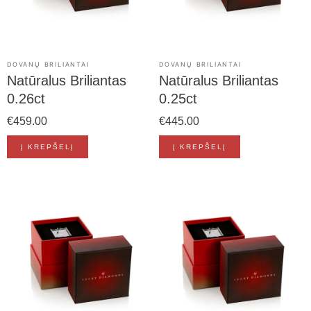
DOVANŲ BRILIANTAI
DOVANŲ BRILIANTAI
Natūralus Briliantas
Natūralus Briliantas
0.26ct
0.25ct
€
459.00
€
445.00
Į KREPŠELĮ
Į KREPŠELĮ