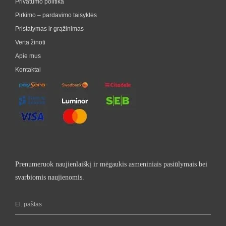
Privatumo politika
Pirkimo – pardavimo taisyklės
Pristatymas ir grąžinimas
Verta žinoti
Apie mus
Kontaktai
Prenumeruok naujienlaiškį ir mėgaukis asmeniniais pasiūlymais bei
svarbiomis naujienomis.