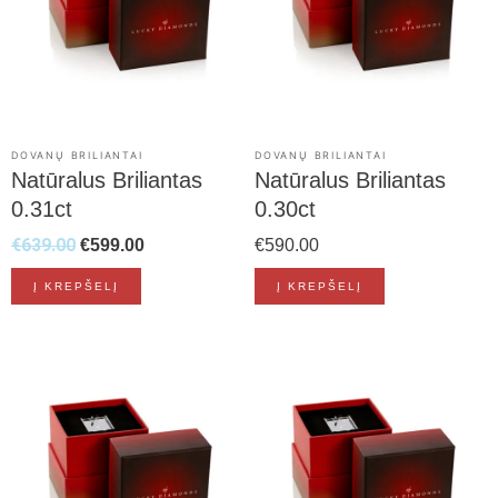
DOVANŲ BRILIANTAI
DOVANŲ BRILIANTAI
Natūralus Briliantas
Natūralus Briliantas
0.31ct
0.30ct
€
639.00
€
599.00
€
590.00
Į KREPŠELĮ
Į KREPŠELĮ