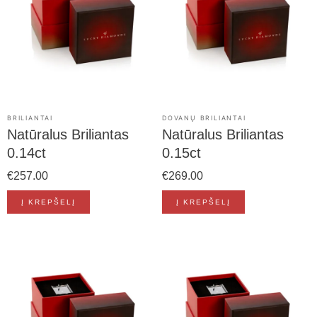
BRILIANTAI
DOVANŲ BRILIANTAI
Natūralus Briliantas
Natūralus Briliantas
0.14ct
0.15ct
€
257.00
€
269.00
Į KREPŠELĮ
Į KREPŠELĮ