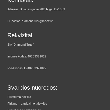
Adresas: Brīvības gatve 202, Rīga, LV-1039
El. paštas: diamondtrust@inbox.lv
Rekvizitai:
SIA “Diamond Trust”
Įmonės kodas: 40203321029
PVM kodas: LV40203321029
Svarbios nuorodos:
Privatumo politika
Pirkimo – pardavimo taisyklės