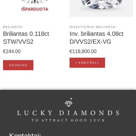
IŠPARDUOTA
BRILIANTAI
INVESTICINIAI BRILIANTAI
Briliantas 0.118ct
Inv. briliantas 4.08ct
STW/VVS2
D/VVS2/EX-VG
€
244.00
€
118,800.00
Į KREPŠELĮ
DAUGIAU
Kontaktai: