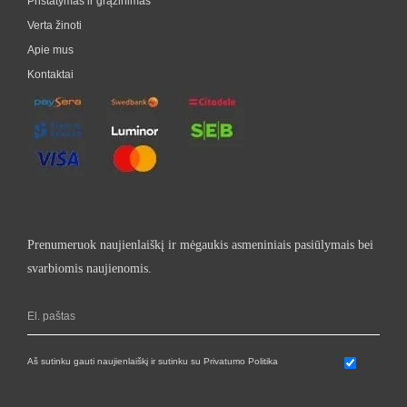
Pristatymas ir grąžinimas
Verta žinoti
Apie mus
Kontaktai
Prenumeruok naujienlaiškį ir mėgaukis asmeniniais pasiūlymais bei
svarbiomis naujienomis.
Aš sutinku gauti naujienlaiškį ir sutinku su Privatumo Politika