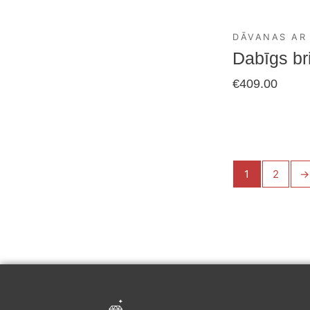
DĀVANAS AR
Dabīgs bri
€
409.00
1
2
→