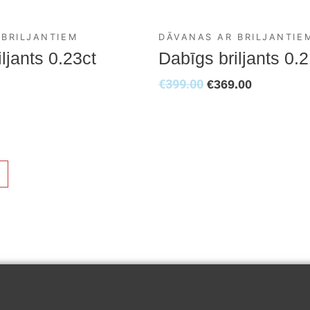
 BRILJANTIEM
DĀVANAS AR BRILJANTIE
ljants 0.23ct
Dabīgs briljants 0.
€
399.00
€
369.00