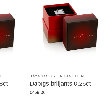
M
DĀVANAS AR BRILJANTIEM
8ct
Dabīgs briljants 0.26ct
€
459.00