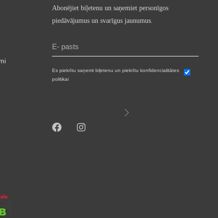
Abonējiet biļetenu un saņemiet personīgos
piedāvājumus un svarīgus jaunumus.
mi
Es piekrītu saņemt biļetenu un piekrītu konfidencialitātes
politikai