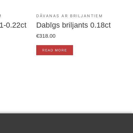
M
DĀVANAS AR BRILJANTIEM
21-0.22ct
Dabīgs briljants 0.18ct
€
318.00
READ MORE