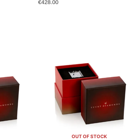
€
428.00
OUT OF STOCK