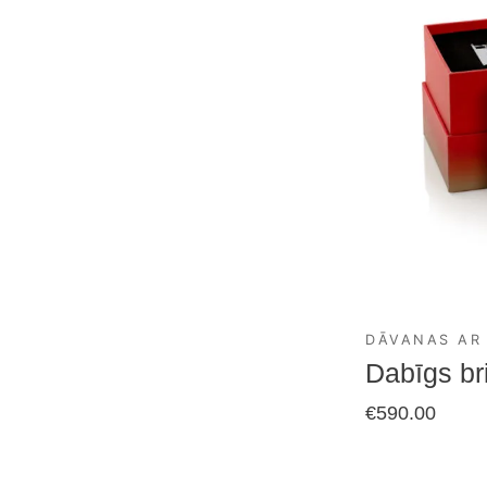
DĀVANAS AR
Dabīgs bri
€
590.00