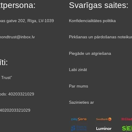
tpersona:
Svarīgas saites:
bas gatve 202, Rīga, LV-1039
Konfidencialitātes politika
mondtrust@inbox.lv
Pirkšanas un pārdošanas noteiku
Piegāde un atgriešana
ti:
Labi zināt
 Trust”
Par mums
ds: 40203321029
Sazinieties ar
V4020203321029