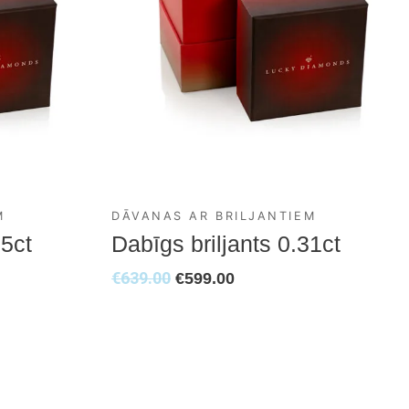
M
DĀVANAS AR BRILJANTIEM
15ct
Dabīgs briljants 0.31ct
€
639.00
€
599.00