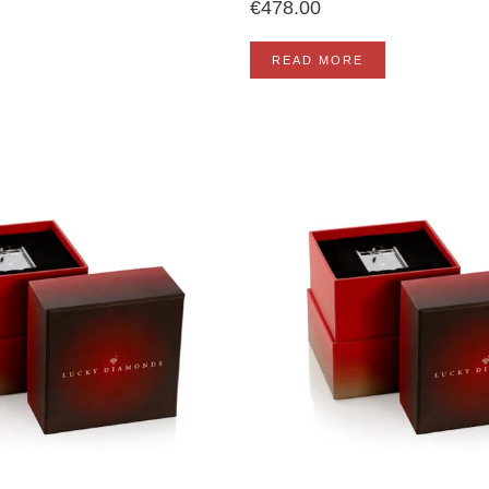
€
478.00
READ MORE