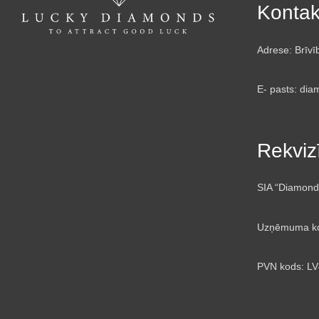
Kontak
Adrese: Brīvī
E- pasts: dia
Rekvizī
SIA “Diamond
Uzņēmuma ko
PVN kods: L