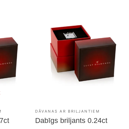
K
M
DĀVANAS AR BRILJANTIEM
7ct
Dabīgs briljants 0.24ct