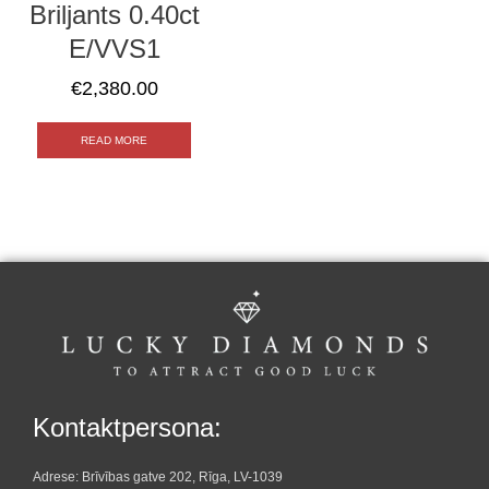
Briljants 0.40ct
E/VVS1
€
2,380.00
READ MORE
Kontaktpersona:
Adrese: Brīvības gatve 202, Rīga, LV-1039