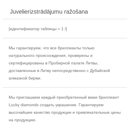
Juvelierizstrādājumu ražošana
[идентификатор таблицы = 1 /]
Мы гарантируем, что все бриллианты только
натурального происхождения, проверены и
сертифицированы в Пробирной палате Литвы,
доставленные в Литву непосредственно с Дубайской
алмазной биржи.
Мы приглашаем каждый приобретенный вами бриллиант
Lucky diamonds создать украшение.
Гарантируем
высочайшее качество продукции и привлекательные цены
на продукцию.