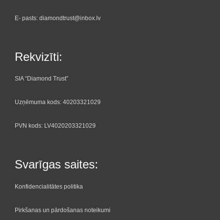
E- pasts: diamondtrust@inbox.lv
Rekvizīti:
SIA “Diamond Trust”
Uzņēmuma kods: 40203321029
PVN kods: LV4020203321029
Svarīgas saites:
Konfidencialitātes politika
Pirkšanas un pārdošanas noteikumi