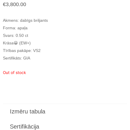
€
3,800.00
Akmens
: dabīgs briljants
Forma
: apaļa
Svars
: 0.50 ct
Krāsa
😀 (EW+)
Tīrības pakāpe
: VS2
Sertifikāts
: GIA
Out of stock
Izmēru tabula
Sertifikācija