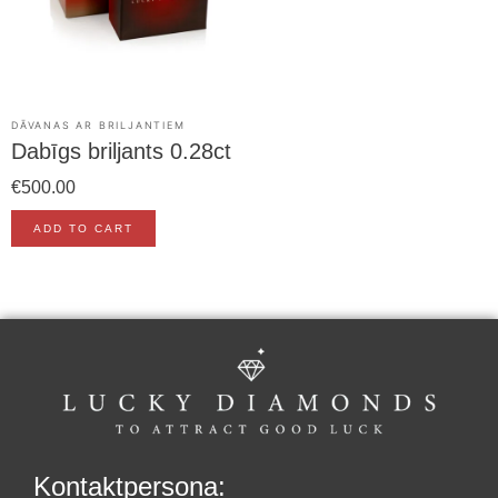
DĀVANAS AR BRILJANTIEM
Dabīgs briljants 0.28ct
€
500.00
ADD TO CART
Kontaktpersona: