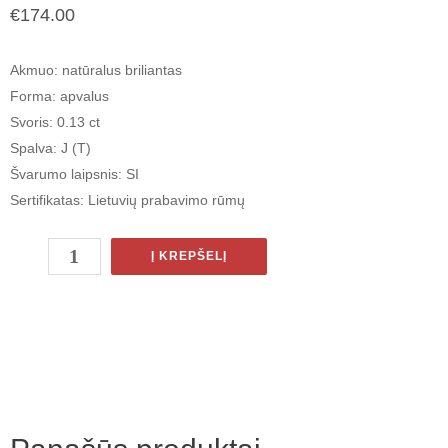
€
174.00
Akmuo
: natūralus briliantas
Forma
: apvalus
Svoris
: 0.13 ct
Spalva
: J (T)
Švarumo laipsnis
: SI
Sertifikatas
: Lietuvių prabavimo rūmų
Į KREPŠELĮ