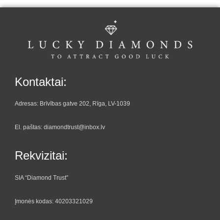
Kontaktai:
Adresas: Brīvības gatve 202, Rīga, LV-1039
El. paštas: diamondtrust@inbox.lv
Rekvizitai:
SIA “Diamond Trust”
Įmonės kodas: 40203321029