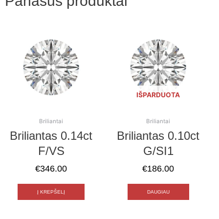
Panašūs produktai
IŠPARDUOTA
Briliantai
Briliantai
Briliantas 0.14ct
Briliantas 0.10ct
F/VS
G/SI1
€
346.00
€
186.00
Į KREPŠELĮ
DAUGIAU