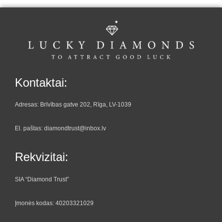
Kontaktai:
Adresas: Brīvības gatve 202, Rīga, LV-1039
El. paštas: diamondtrust@inbox.lv
Rekvizitai:
SIA “Diamond Trust”
Įmonės kodas: 40203321029