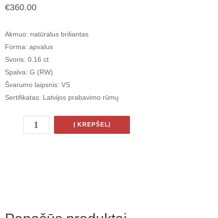
€
360.00
Akmuo
: natūralus briliantas
Forma
: apvalus
Svoris
: 0.16 ct
Spalva
: G (RW)
Švarumo laipsnis
: VS
Sertifikatas
: Latvijos prabavimo rūmų
Į KREPŠELĮ