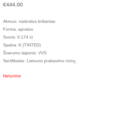
€
444.00
Akmuo
: natūralus briliantas
Forma
: apvalus
Svoris
: 0.174 ct
Spalva
: K (TINTED)
Švarumo laipsnis
: VVS
Sertifikatas
: Lietuvos prabavimo rūmų
Neturime