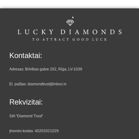
Kontaktai:
Adresas: Brīvības gatve 202, Rīga, LV-1039
El. paštas: diamondtrust@inbox.lv
Rekvizitai:
SIA “Diamond Trust”
Įmonės kodas: 40203321029