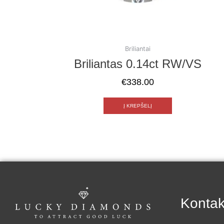
Briliantai
Briliantas 0.14ct RW/VS
€
338.00
Į KREPŠELĮ
Kontak