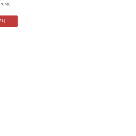
o rūmų
ELĮ