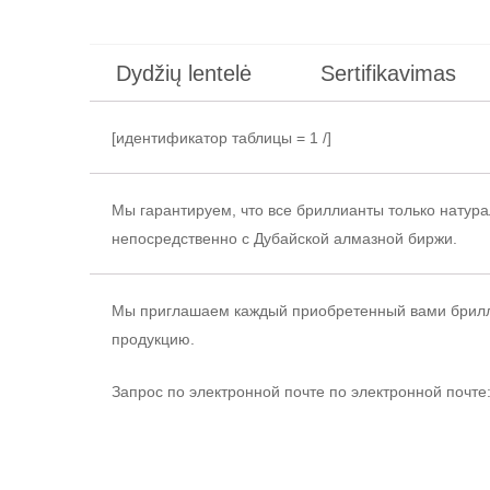
Dydžių lentelė
Sertifikavimas
[идентификатор таблицы = 1 /]
Мы гарантируем, что все бриллианты только натур
непосредственно с Дубайской алмазной биржи.
Мы приглашаем каждый приобретенный вами брилл
продукцию.
Запрос по электронной почте
по электронной почте: