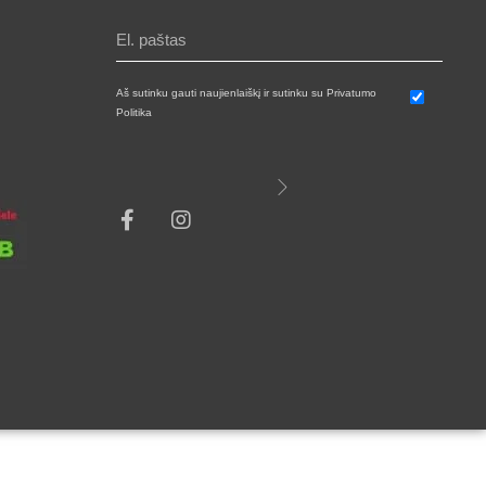
Aš sutinku gauti naujienlaiškį ir sutinku su Privatumo
Politika