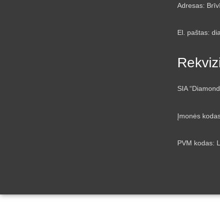
Adresas: Brīv
El. paštas: d
Rekvizi
SIA “Diamond
Įmonės koda
PVM kodas: 