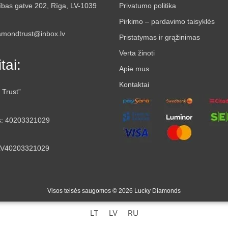
ības gatve 202, Rīga, LV-1039
Privatumo politika
Pirkimo – pardavimo taisyklės
iamondtrust@inbox.lv
Pristatymas ir grąžinimas
Verta žinoti
tai:
Apie mus
Kontaktai
 Trust”
s: 40203321029
LV40203321029
Visos teisės saugomos © 2026 Lucky Diamonds
LT
LV
RU