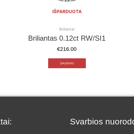
IŠPARDUOTA
Briliantai
Briliantas 0.12ct RW/SI1
€
216.00
DAUGIAU
tai:
Svarbios nuorod