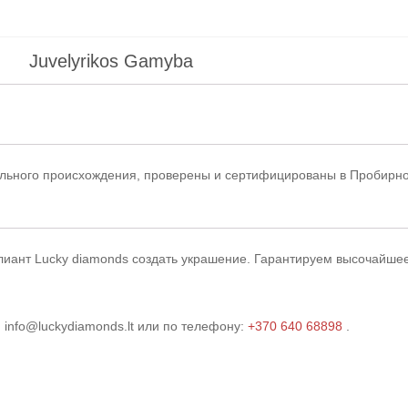
Juvelyrikos Gamyba
ального происхождения, проверены и сертифицированы в Пробирно
иант Lucky diamonds создать украшение.
Гарантируем высочайшее
 info@luckydiamonds.lt или по телефону:
+370 640 68898
.