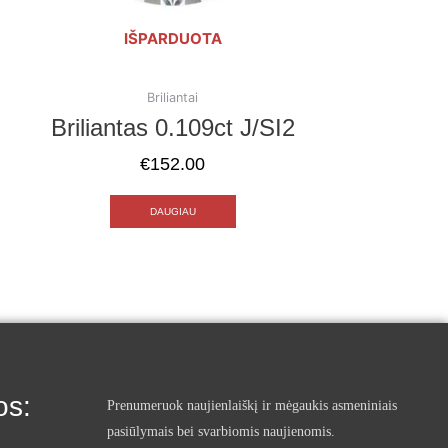
IŠPARDUOTA
Briliantai
Briliantas 0.109ct J/SI2
€
152.00
DAUGIAU
os:
Prenumeruok naujienlaiškį ir mėgaukis asmeniniais
pasiūlymais bei svarbiomis naujienomis.