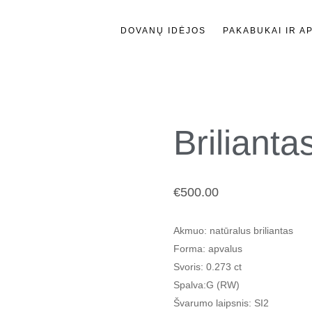
DOVANŲ IDĖJOS
PAKABUKAI IR A
Brilianta
€
500.00
Akmuo
: natūralus briliantas
Forma
: apvalus
Svoris
: 0.273 ct
Spalva
:G (RW)
Švarumo laipsnis
: SI2