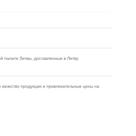
й палате Литвы, доставленные в Литву
 качество продукции и привлекательные цены на