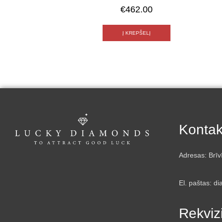
€
462.00
Į KREPŠELĮ
Kontak
Adresas: Brīv
El. paštas: d
Rekvizi