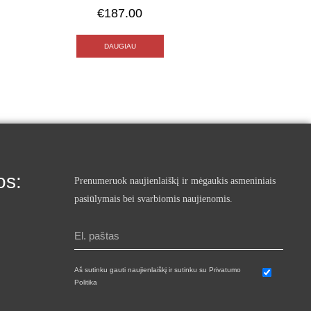
€
187.00
DAUGIAU
os:
Prenumeruok naujienlaiškį ir mėgaukis asmeniniais
pasiūlymais bei svarbiomis naujienomis.
Aš sutinku gauti naujienlaiškį ir sutinku su Privatumo
Politika