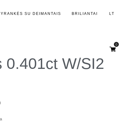
PYRANKĖS SU DEIMANTAIS
BRILIANTAI
LT
0
as 0.401ct W/SI2
й
ка