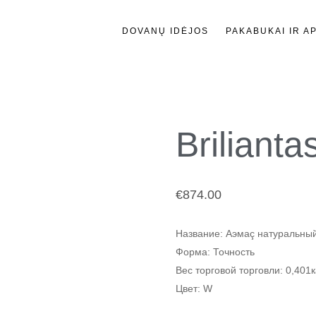
DOVANŲ IDĖJOS
PAKABUKAI IR A
Briliant
€
874.00
Название: Аэмаç натуральны
Форма: Точность
Вес торговой торговли: 0,401
Цвет: W