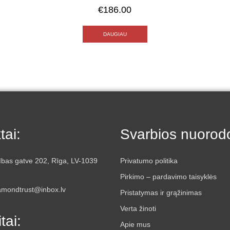
€
186.00
DAUGIAU
tai:
Svarbios nuorod
ības gatve 202, Rīga, LV-1039
Privatumo politika
Pirkimo – pardavimo taisyklės
iamondtrust@inbox.lv
Pristatymas ir grąžinimas
Verta žinoti
tai:
Apie mus