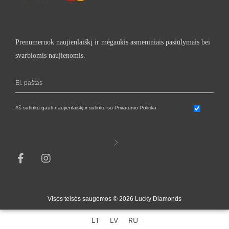
Prenumeruok naujienlaiškį ir mėgaukis asmeniniais pasiūlymais bei
svarbiomis naujienomis.
Aš sutinku gauti naujienlaiškį ir sutinku su Privatumo Politika
Visos teisės saugomos © 2026 Lucky Diamonds
LT
LV
RU