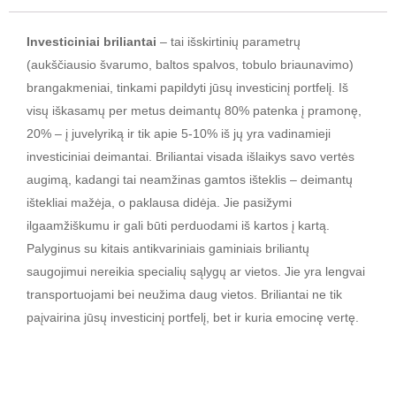
Investiciniai briliantai
– tai išskirtinių parametrų
(aukščiausio švarumo, baltos spalvos, tobulo briaunavimo)
brangakmeniai, tinkami papildyti jūsų investicinį portfelį. Iš
visų iškasamų per metus deimantų 80% patenka į pramonę,
20% – į juvelyriką ir tik apie 5-10% iš jų yra vadinamieji
investiciniai deimantai. Briliantai visada išlaikys savo vertės
augimą, kadangi tai neamžinas gamtos išteklis – deimantų
ištekliai mažėja, o paklausa didėja. Jie pasižymi
ilgaamžiškumu ir gali būti perduodami iš kartos į kartą.
Palyginus su kitais antikvariniais gaminiais briliantų
saugojimui nereikia specialių sąlygų ar vietos. Jie yra lengvai
transportuojami bei neužima daug vietos. Briliantai ne tik
paįvairina jūsų investicinį portfelį, bet ir kuria emocinę vertę.