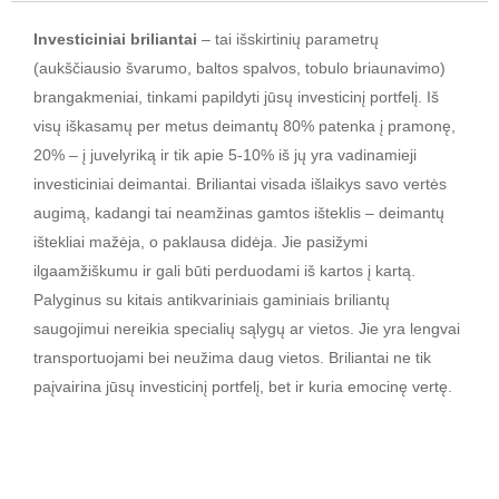
Investiciniai briliantai
– tai išskirtinių parametrų
(aukščiausio švarumo, baltos spalvos, tobulo briaunavimo)
brangakmeniai, tinkami papildyti jūsų investicinį portfelį. Iš
visų iškasamų per metus deimantų 80% patenka į pramonę,
20% – į juvelyriką ir tik apie 5-10% iš jų yra vadinamieji
investiciniai deimantai. Briliantai visada išlaikys savo vertės
augimą, kadangi tai neamžinas gamtos išteklis – deimantų
ištekliai mažėja, o paklausa didėja. Jie pasižymi
ilgaamžiškumu ir gali būti perduodami iš kartos į kartą.
Palyginus su kitais antikvariniais gaminiais briliantų
saugojimui nereikia specialių sąlygų ar vietos. Jie yra lengvai
transportuojami bei neužima daug vietos. Briliantai ne tik
paįvairina jūsų investicinį portfelį, bet ir kuria emocinę vertę.