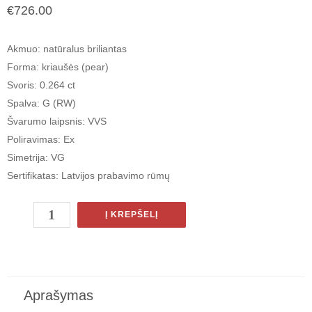
€
726.00
Akmuo: natūralus briliantas
Forma: kriaušės (pear)
Svoris: 0.264 ct
Spalva: G (RW)
Švarumo laipsnis: VVS
Poliravimas: Ex
Simetrija: VG
Sertifikatas: Latvijos prabavimo rūmų
Į KREPŠELĮ
Aprašymas