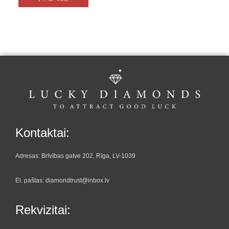
Kontaktai:
Adresas: Brīvības gatve 202, Rīga, LV-1039
El. paštas: diamondtrust@inbox.lv
Rekvizitai: