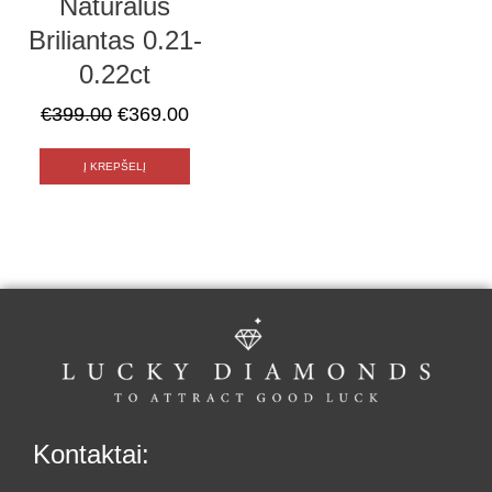
Natūralus
Briliantas 0.21-
0.22ct
€
399.00
€
369.00
Į KREPŠELĮ
Kontaktai: