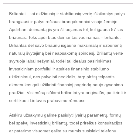
Briliantai – tai didžiausią ir stabiliausią vertę išlaikantys patys
brangiausi ir patys rečiausi brangakmeniai visoje žemėje.
Apdirbant deimantą jis yra šlifuojamas tol, kol įgauna 57-ias
briaunas. Toks apdirbtas deimantas vadinamas – briliantu.
Briliantas dėl savo briaunų išgauna maksimalų ir užburiantį
natūralų švytėjimą bei neapsakomą spindesį. Briliantų vertė
svyruoja labai nežymiai, todėl tai idealus pasirinkimas
investiciniam portfeliui ir ateities finansinio stabilumo
užtikrinimui, nes palyginti nedidelis, tarp pirštų telpantis
akmenukas gali užtikrinti finansinį pagrindą naujo gyvenimo
pradžiai. Visi mūsų siūlomi briliantai yra originalūs, patikrinti ir
sertifikuoti Lietuvos prabavimo rūmuose.
Atskiru užsakymu galime pasiūlyti įvairių parametrų, formų
bei spalvų investicinių briliantų, todėl prireikus konsultacijos
ar patarimo visuomet galite su mumis susisiekti telefonu