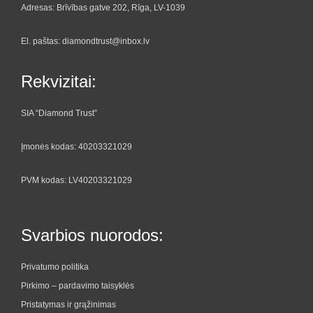
Adresas: Brīvības gatve 202, Rīga, LV-1039
El. paštas: diamondtrust@inbox.lv
Rekvizitai:
SIA “Diamond Trust”
Įmonės kodas: 40203321029
PVM kodas: LV40203321029
Svarbios nuorodos:
Privatumo politika
Pirkimo – pardavimo taisyklės
Pristatymas ir grąžinimas