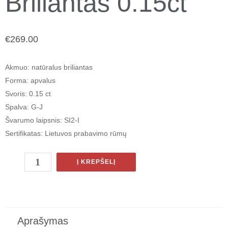
Briliantas 0.15ct
€
269.00
Akmuo
: natūralus briliantas
Forma
: apvalus
Svoris
: 0.15 ct
Spalva
: G-J
Švarumo laipsnis
: SI2-I
Sertifikatas
: Lietuvos prabavimo rūmų
Į KREPŠELĮ
Aprašymas