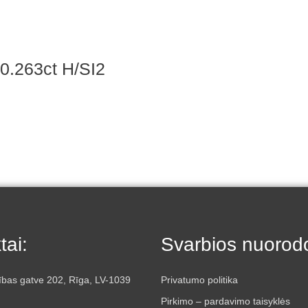
 0.263ct H/SI2
tai:
Svarbios nuorod
ības gatve 202, Rīga, LV-1039
Privatumo politika
Pirkimo – pardavimo taisyklės