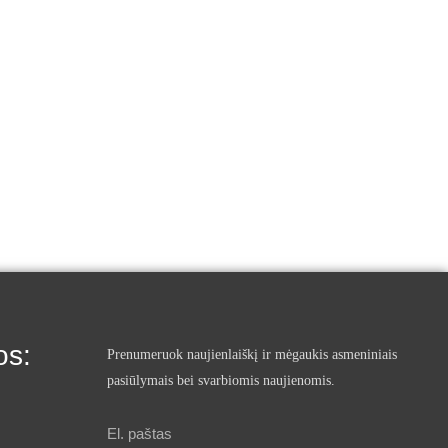
os:
Prenumeruok naujienlaiškį ir mėgaukis asmeniniais
pasiūlymais bei svarbiomis naujienomis.