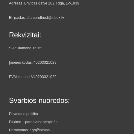
Adresas: Brīvības gatve 202, Rīga, LV-1039
El. paštas: diamondtrust@inbox.lv
Rekvizitai:
SIA “Diamond Trust”
Įmonės kodas: 40203321029
PVM kodas: LV40203321029
Svarbios nuorodos:
Privatumo politika
Pirkimo – pardavimo taisyklės
Pristatymas ir grąžinimas