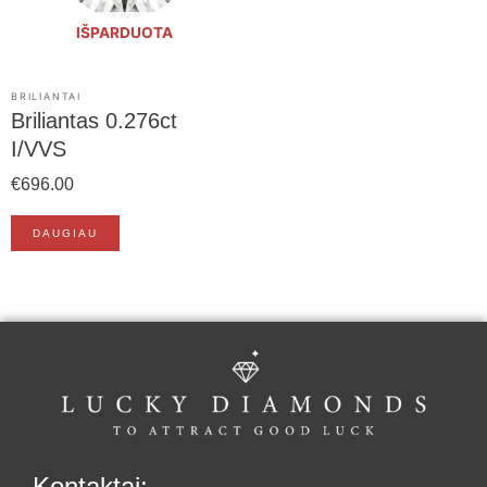
IŠPARDUOTA
BRILIANTAI
Briliantas 0.276ct
I/VVS
€
696.00
DAUGIAU
Kontaktai: