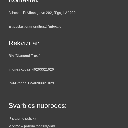
Adresas: Brīvības gatve 202, Rīga, LV-1039
El. paštas: diamondtrust@inbox.lv
Rekvizitai:
SIA “Diamond Trust”
Įmonės kodas: 40203321029
PVM kodas: LV40203321029
Svarbios nuorodos:
Privatumo politika
Pirkimo – pardavimo taisyklės