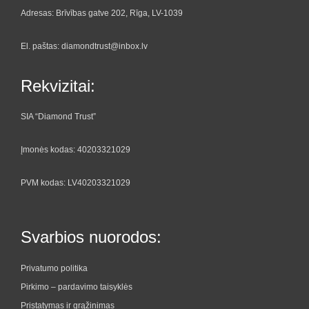
Adresas: Brīvības gatve 202, Rīga, LV-1039
El. paštas: diamondtrust@inbox.lv
Rekvizitai:
SIA “Diamond Trust”
Įmonės kodas: 40203321029
PVM kodas: LV40203321029
Svarbios nuorodos:
Privatumo politika
Pirkimo – pardavimo taisyklės
Pristatymas ir grąžinimas