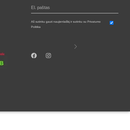
Aš sutinku gauti naujienlaiškį ir sutinku su Privatumo
Politika