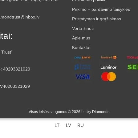
Pirkimo – pardavimo taisyklės
iamondtrust@inbox.lv
Pristatymas ir grąžinimas
Verta žinoti
tai:
Apie mus
Kontaktai
 Trust”
s: 40203321029
LV40203321029
Visos teisės saugomos © 2026 Lucky Diamonds
LT
LV
RU