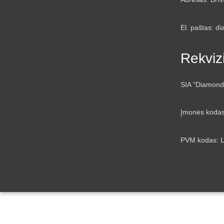
El. paštas: d
Rekvizi
SIA “Diamond
Įmonės koda
PVM kodas: 