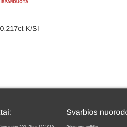
IŠPARDUOTA
 0.217ct K/SI
tai:
Svarbios nuorod
ības gatve 202, Rīga, LV-1039
Privatumo politika