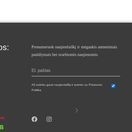
os:
Prenumeruok naujienlaiškį ir mėgaukis asmeniniais
pasiūlymais bei svarbiomis naujienomis.
Aš sutinku gauti naujienlaiškį ir sutinku su Privatumo
Politika