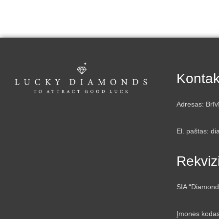
Kontak
Adresas: Brīv
El. paštas: d
Rekvizi
SIA “Diamond
Įmonės koda