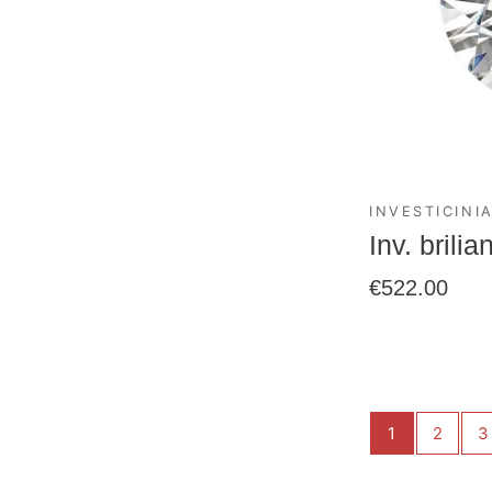
INVESTICINIA
Inv. brili
€
522.00
1
2
3