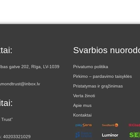
tai:
Svarbios nuorod
ības gatve 202, Rīga, LV-1039
Privatumo politika
Pirkimo – pardavimo taisyklės
iamondtrust@inbox.lv
Pristatymas ir grąžinimas
Verta žinoti
tai:
Apie mus
Kontaktai
 Trust”
s: 40203321029